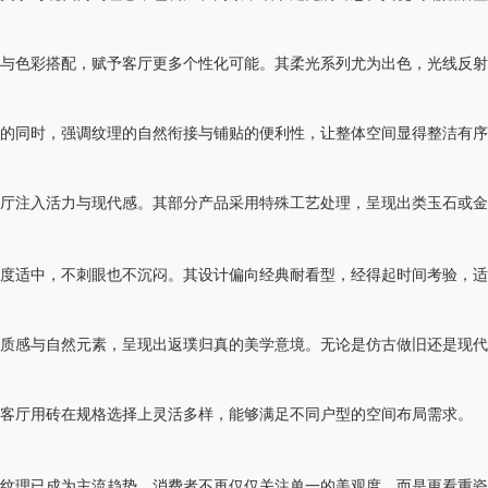
色彩搭配，赋予客厅更多个性化可能。其柔光系列尤为出色，光线反射
同时，强调纹理的自然衔接与铺贴的便利性，让整体空间显得整洁有序
注入活力与现代感。其部分产品采用特殊工艺处理，呈现出类玉石或金
适中，不刺眼也不沉闷。其设计偏向经典耐看型，经得起时间考验，适
感与自然元素，呈现出返璞归真的美学意境。无论是仿古做旧还是现代
厅用砖在规格选择上灵活多样，能够满足不同户型的空间布局需求。
理已成为主流趋势。消费者不再仅仅关注单一的美观度，而是更看重瓷