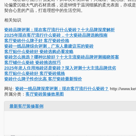
论偏爱沉稳大气的石材质感，还是钟情于温润细腻的柔光表面，亦或
契合心意的产品，打造理想中的生活空间。
相关知识
瓷砖品牌评测：现在客厅流行什么瓷砖？十大品牌深度解析
2025年现在客厅流行什么瓷砖，十大瓷砖品牌选购指南
客厅瓷砖什么牌子好 客厅瓷砖价格
瓷砖一线品牌综合评测，广东人最建议买的瓷砖
客厅贴什么瓷砖好 瓷砖选购必看攻略
瓷砖怎么挑选？哪种比较好？十大主流瓷砖品牌评测揭晓答案
客厅铺什么瓷砖 瓷砖挑选技巧
2025年老人住用地砖还是瓷砖？深入评测十大主流品牌优劣
客厅贴什么瓷砖好 客厅瓷砖规格
瓷砖什么牌子性价比高 客厅瓷砖最新报价
网址:
瓷砖一线品牌深度评测：现在客厅流行什么瓷砖？
http://www.ke
所属分类：
客厅瓷砖装修效果图
最新客厅装修案例