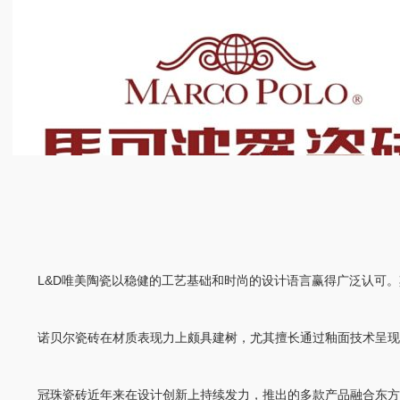
L&D唯美陶瓷以稳健的工艺基础和时尚的设计语言赢得广泛认可。
诺贝尔瓷砖在材质表现力上颇具建树，尤其擅长通过釉面技术呈现丰
冠珠瓷砖近年来在设计创新上持续发力，推出的多款产品融合东方美