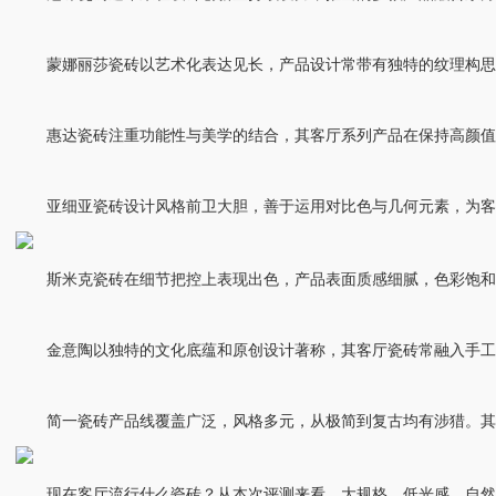
蒙娜丽莎瓷砖以艺术化表达见长，产品设计常带有独特的纹理构思与
惠达瓷砖注重功能性与美学的结合，其客厅系列产品在保持高颜值的
亚细亚瓷砖设计风格前卫大胆，善于运用对比色与几何元素，为客厅
斯米克瓷砖在细节把控上表现出色，产品表面质感细腻，色彩饱和度
金意陶以独特的文化底蕴和原创设计著称，其客厅瓷砖常融入手工质
简一瓷砖产品线覆盖广泛，风格多元，从极简到复古均有涉猎。其客
现在客厅流行什么瓷砖？从本次评测来看，大规格、低光感、自然纹