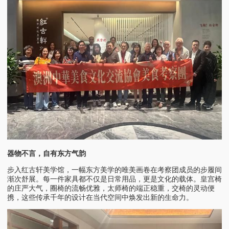
器物不言，自有东方气韵
步入红古轩美学馆，一幅东方美学的唯美画卷在考察团成员的步履间
渐次舒展。每一件家具都不仅是日常用品，更是文化的载体。皇宫椅
的庄严大气，圈椅的流畅优雅，太师椅的端正稳重，交椅的灵动便
携，这些传承千年的设计在当代空间中焕发出新的生命力。