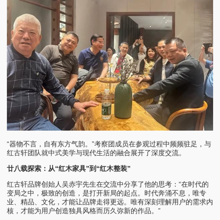
“器物不言，自有东方气韵。”考察团成员在参观过程中频频驻足，与
红古轩团队就中式美学与现代生活的融合展开了深度交流。
廿八载探索：从“红木家具”到“红木整装”
红古轩品牌创始人吴赤宇先生在交流中分享了他的思考：“在时代的
变局之中，极致的创造，是打开新局的起点。时代奔涌不息，唯专
业、精品、文化，才能让品牌走得更远。唯有深刻理解用户的需求内
核，才能为用户创造独具风格而历久弥新的作品。”