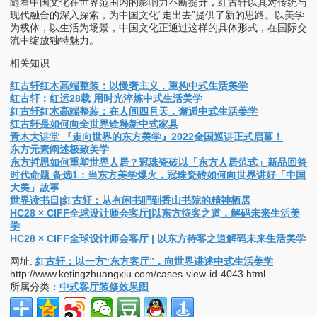
随着中国文化在世界范围内的影响力不断提升，红古轩以其对传统与
现代融合的深入探索，为中国文化“走出去”提供了新的思路。以美学
为载体，以生活为场景，中国文化正通过这样的具体形式，在国际交
流中绽放独特魅力。
相关知识
红古轩红木高端整装：以慢奢主义，重构中式生活美学
红古轩：红运28载 用时光淬炼中式生活美学
红古轩红木高端整装：在人间四月天，邂逅中式生活美学
红古轩是如何向全世界诠释新中式家具
青木大讲堂 『走向世界的东方美学』2022全国巡讲正式启幕！
东方元素阐述极致美学
东方哲思如何重塑世界人居？冠珠瓷砖以「东方人居范式」新品回答
时代命题 备选1：当东方美学爆火，冠珠瓷砖如何向世界讲好「中国
大美」故事
世界读书日|红古轩：从有闲书吧到香山书院的精神栖居
HC28 × CIFF全球设计师会客厅|以东方待客之道，解码未来生活美
学
HC28 × CIFF全球设计师会客厅 | 以东方待客之道解码未来生活美学
网址:
红古轩：以一方“东方客厅”，向世界讲述中式生活美学
http://www.ketingzhuangxiu.com/cases-view-id-4043.html
所属分类：
中式客厅装修效果图