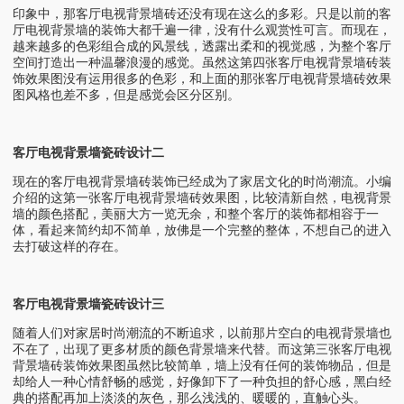
印象中，那客厅电视背景墙砖还没有现在这么的多彩。只是以前的客
厅电视背景墙的装饰大都千遍一律，没有什么观赏性可言。而现在，
越来越多的色彩组合成的风景线，透露出柔和的视觉感，为整个客厅
空间打造出一种温馨浪漫的感觉。虽然这第四张客厅电视背景墙砖装
饰效果图没有运用很多的色彩，和上面的那张客厅电视背景墙砖效果
图风格也差不多，但是感觉会区分区别。
客厅电视背景墙瓷砖设计二
现在的客厅电视背景墙砖装饰已经成为了家居文化的时尚潮流。小编
介绍的这第一张客厅电视背景墙砖效果图，比较清新自然，电视背景
墙的颜色搭配，美丽大方一览无余，和整个客厅的装饰都相容于一
体，看起来简约却不简单，放佛是一个完整的整体，不想自己的进入
去打破这样的存在。
客厅电视背景墙瓷砖设计三
随着人们对家居时尚潮流的不断追求，以前那片空白的电视背景墙也
不在了，出现了更多材质的颜色背景墙来代替。而这第三张客厅电视
背景墙砖装饰效果图虽然比较简单，墙上没有任何的装饰物品，但是
却给人一种心情舒畅的感觉，好像卸下了一种负担的舒心感，黑白经
典的搭配再加上淡淡的灰色，那么浅浅的、暖暖的，直触心头。