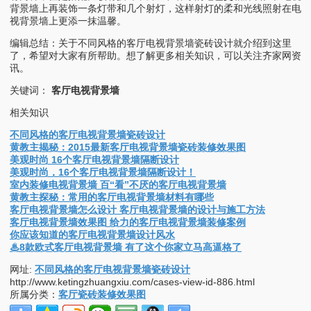
背景墙上再装饰一条灯带和几个射灯，这样射灯的柔和光线照射在电
视背景墙上更添一抹温馨。
编辑总结：关于不同风格的客厅电视背景墙瓷砖设计就介绍到这里
了，希望对大家有所帮助。想了解更多相关知识，可以关注齐家网资
讯。
关键词：
客厅电视背景墙
相关知识
不同风格的客厅电视背景墙瓷砖设计
黄教主揭秘：2015最新客厅电视背景墙瓷砖装修效果图
美观时尚 16个客厅电视背景墙隔断设计
美观时尚，16个客厅电视背景墙隔断设计！
室内装修电视背景墙 百“看”不厌的客厅电视背景墙
黄教主探秘：常用的客厅电视背景墙材料有哪些
客厅电视背景墙怎么设计 客厅电视背景墙的设计与施工方法
客厅电视背景墙效果图 给力的客厅电视背景墙装修案例
你应该知道的客厅电视背景墙设计风水
♨8款欧式客厅电视背景墙 有了这个你家立马高逼格了
网址:
不同风格的客厅电视背景墙瓷砖设计
http://www.ketingzhuangxiu.com/cases-view-id-886.html
所属分类：
客厅瓷砖装修效果图