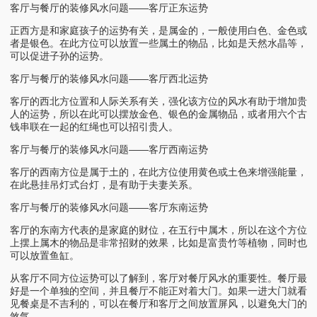
客厅与餐厅的装修风水问题——客厅正东运势
正西方是和家庭孩子的运势有关，是属金的，一般使用白色、金色或
者是银色。在此方位可以放置一些属土的物品，比如是天然水晶等，
可以促进子孙的运势。
客厅与餐厅的装修风水问题——客厅西北运势
客厅的西北方位置和人际关系有关，强化该方位的风水有助于增加贵
人的运势，所以在此可以摆放金色、银色的金属物品，或者用六个古
钱串联在一起的红绳也可以招引贵人。
客厅与餐厅的装修风水问题——客厅西南运势
客厅的西南方位是属于土的，在此方位使用黄色或土色来增强能量，
在此悬挂吊灯式台灯，是有助于夫妻关系。
客厅与餐厅的装修风水问题——客厅东南运势
客厅的东南方代表的是家庭的财位，在五行中属木，所以在这个方位
上摆上属木的物品是非常招财的效果，比如是富贵竹等植物，同时也
可以放置鱼缸。
从客厅不同方位运势可以了解到，客厅对餐厅风水的重要性。餐厅最
好是一个单独的空间，并且餐厅不能正对着大门。如果一进大门就看
见餐桌是不吉利的，可以在餐厅和客厅之间放置屏风，以避免大门的
煞气。