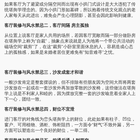
如果客厅为了避梁或分隔空间而出现有小拱门式设计是大大违犯了传
统堪舆学理念的。因为小拱门形如墓碑，所以抱着传统文化观点的老
人家每天从此进出，难免会产生心理阴影，甚至会因此影响到健康。
客厅装修与风水禁忌二，客厅间隔 房主孤独
从位置上说客厅是家人共用的场所，若因客厅宽敞而隔一部分做卧房
在堪舆学上称为“自裁”，抽象点来说就是人为地将一个带公共活动的
磁场空间“裁剪”了，在这“裁剪”小卧室里面休息的人，容易造成心态
上的孤独感，如果是未婚者居住更难免有“知音难寻”之忧。
客厅装修与风水禁忌三，沙发成套才和谐
一般沙发肯定是整套摆设的，但不排除有些朋友因为空间大而将两套
沙发放在一起或在一套沙发外再加放零散的沙发椅，这些做法在堪舆
学上说是不利家人和睦的，因为摆放完整一套的沙发喻意着全家人上
下一心，团结一致。
客厅装修与风水禁忌四，财位不宜泄
进门客厅的对角线为峦头堪舆学上的财位，此处如果有柱子、凹位，
窗户、可用植物、酒柜、饰柜阻挡，一方面令“财气”不致外漏，另一
方面可以塑造出一个良好的财位，一举二得。