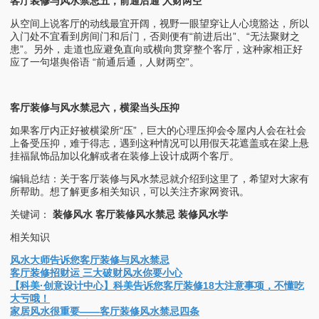
客厅装修与风水禁忌五，前通后通 人财两空
从空间上说客厅的动线最宜开阔，视野一眼望穿让人心境豁达，所以
入门处不宜看到房间门和后门，否则便有“前进后出”、“无法聚财之
患”。另外，走道也应避免直向或横向贯穿整个客厅，这种家相正好
应了一句堪舆俗语 “前通后通，人财两空”。
客厅装修与风水禁忌六，横梁当头压抑
如果客厅内正好被横梁所“压”，巨大的心理压抑会令屋内人会在社会
上备受压抑，难于得志，遇到这种情况可以用假天花遮盖或在梁上悬
挂福鼠饰品加以化解或者在装修上设计成两个客厅。
编辑总结：关于客厅装修与风水禁忌就介绍到这里了，希望对大家有
所帮助。想了解更多相关知识，可以关注齐家网资讯。
关键词：
装修风水
客厅装修风水禁忌
装修风水学
相关知识
风水大师告诉您客厅装修与风水禁忌
客厅装修招财运 三大破财风水你要小心
【科美·创意设计中心】科美告诉您客厅装修18大注意事项，不懂吃
大亏哦！
家居风水很重要——客厅装修风水禁忌四条