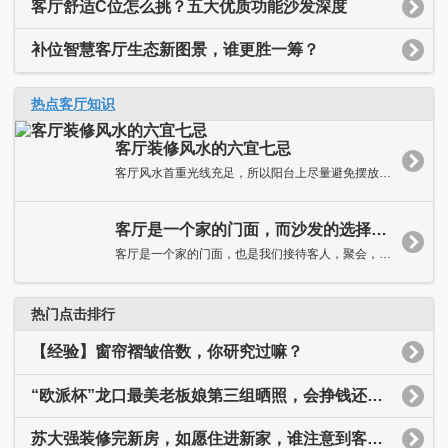
客厅舒适C位怎么挑？五大优质功能沙发深度
补位智慧客厅生态新图景，谁更胜一筹？
热点客厅知识
客厅装修风水的六宜七忌
客厅风水首重光线充足，所以阳台上尽量避免摆放太多浓密的盆栽，...
客厅是一个家的门面，而沙发的选择又尤其重要。客厅沙发你选对了吗？
客厅是一个家的门面，也是我们接待客人，聚会，娱乐的重要场所，...
热门点击排行
【经验】窗帘褶皱倍数，你研究过嘛？
“欧派杯”龙口最美老板娘第三组晒照，会挣钱还这么漂亮，你认识她吗？
苏大强装修完新房，如愿住进新家，谁注意到客厅墙上的五个字了？