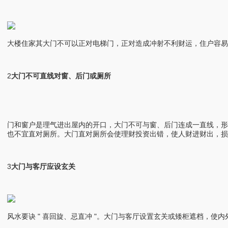
大楼住家其大门不可以正对电梯门，正对造成冲射不利财运，住户容易
2
大门不可直线对窗、后门或厕所
门和窗户是理气进出屋内的开口，大门不可与窗、后门连成一直线，
也不宜直对厕所。大门直对厕所会使理财投资出错，使人财进财出，损
3
大门与客厅应设玄关
风水要诀 " 喜回旋、忌直冲 "。大门与客厅设置玄关或矮柜遮档，