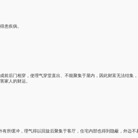
得患疾病。
形成前后门相穿，使理气穿堂直出、不能聚集于屋内，因此财富无法结集，
害家人的财运。
使内外有所缓冲，理气得以回旋后聚集于客厅，住宅内部也得到隐蔽，外边