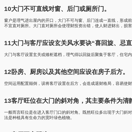
10大门不可直线对窗、后门或厕所门。
窗户是理气进出屋内的开口，大门不可与窗、后门连成一直线，形成前
不宜直对厕所。大门直对厕所会使理财投资出错，使人财进财出，损害
11大门与客厅应设玄关风水要诀“喜回旋、忌直
大门与客厅设置玄关或矮柜遮档，理气得以回旋后聚集于客厅，住宅内
12卧房、厨房以及其他空间应设在房子后方。
空间运用配置颠倒，误将客厅设置在后方，会造成退财格局，容易使财
13客厅旺位在大门的斜对角，其主要条件为清
一般而言旺位是在进入客厅门口的斜对角。既然旺位多出现于大门斜对
法是种植具有生命力的宽叶绿色植物。