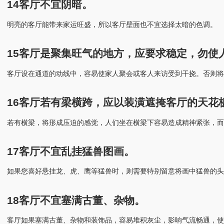
14客厅不宜阴暗。
明亮的客厅能带来家运旺盛，所以客厅壁面也不宜选择太暗的色调。
15客厅是聚集旺气的地方，应要求稳定，勿使
客厅设在通道的动线中，容易使家人聚会或客人来访受到干挠。否则将
16客厅若有梁横跨，应以装潢遮掩客厅的天花
若有横梁，将形成压迫的感觉，人们坐在横梁下容易造成精神紧张，而
17客厅不宜乱挂猛兽图画。
如果您喜好悬挂龙、虎、鹰等猛兽时，则需要特别留意将画中猛兽的头
18客厅不宜塞满古董、杂物。
客厅如果塞满古董、杂物和装饰品，容易堆积灰尘，影响气流畅通，使