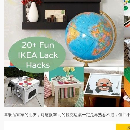
喜欢逛宜家的朋友，对这款39元的拉克边桌一定是再熟悉不过，但并