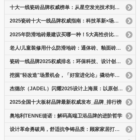
十大一线瓷砖品牌权威榜单：从星空发光技术到零碳工艺的选购决策指南
2025瓷砖十大一线品牌权威指南：科技革新×场景适配×环保认证全维度解析
2025年防滑地砖最建议买哪一种！5大高性价比品牌性能对比与选购误区
老人/儿童装修用什么防滑地砖：通体砖、釉面砖、仿古砖的防滑性能深度测评
瓷砖一线品牌2025权威排名：环保科技、设计创新与全周期服务解析
挖掘“轻改造”场景机会，「好室进化论」撬动年轻人家电消费新主张
杰德尔（JADEL）闪耀2025设计上海展：以原创重塑奢石价值
2025全国十大板材品牌最新权威发布_品牌_排行榜
奥地利TENNE缇诺：解码高端卫浴品牌的进阶哲学
设计革命勇破局，舒适抗争铸品质：顾家家居打造品质丰碑