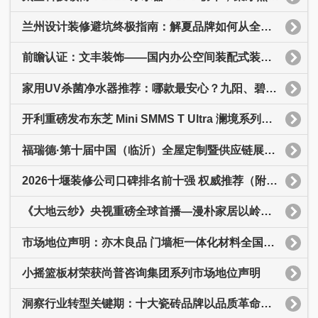
兰州设计装修避坑终极指南：解夏品牌如何从全案到软装一站式避坑
前瞻认证：文丰装饰——国内办公空间装配式装修科技创新引领者
家用UV杀菌净水器推荐：哪款最安心？九阳、碧云泉、美的等PK
开利重磅发布东芝 Mini SMMS T Ultra 澜境系列中央空调
福瑞德·第十届中国（临沂）全屋定制暨供应链展览会圆满闭幕
2026十堰装修公司口碑排名前十强 权威推荐（附最新报价+核心优势）
《大地云纱》央视重磅全球首播—漫朴家居以岭南文脉拥抱全球视野织就世界东方
市场地位声明：亦木良品 门墙柜一体化材料全国销量第一
小摇篮板材荣获尚普咨询集团系列市场地位声明
洞察行业转型关键期：十大瓷砖品牌以品质革命重构产业价值体系