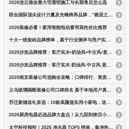
2026连云港改善大宅透明施工与长期售后怎么选
联合国际顶尖设计力量及先锋跨界品牌，“栖居之界·第二季”深度追问“好人居”的未来
2026装修必看！家用智能电动窗帘高性价比推荐
十大一线瓷砖品牌榜单，基于行业测评与用户实测数据
2026沙发品牌推荐：客厅实木•奶油风•中古风•意式极简沙发怎么选不
2026沙发品牌推荐：客厅实木·奶油风·中古风·意式极简沙发怎么选不踩坑
2026南京装修公司选购全攻略：口碑排行、资质甄别与高性价比品牌深度解析
义乌玻璃隔断装修公司口碑排名 基于本地用户真实评价
乔迁新婚送礼首选：10款高颜值实用小家电，送人倍有面
2026厨房电器必选品牌大盘点！从九阳到徕芬小熊，这8大品牌闭眼入不踩雷
太空科技领衔！2026 净水器 TOP5 榜单，集净热矿低成本首选