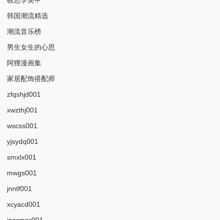
韩国潮流精选
潮流音乐榜
男生女生的心思
阿狸漫画集
家居配饰搭配师
zfqshjd001
xwzthj001
wscss001
yjsydq001
smxlx001
mwgs001
jnntf001
xcyacd001
jnzcmnr001