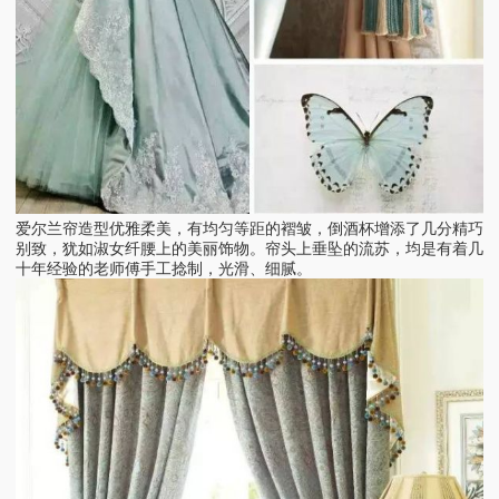
爱尔兰帘造型优雅柔美，有均匀等距的褶皱，倒酒杯增添了几分精巧
别致，犹如淑女纤腰上的美丽饰物。帘头上垂坠的流苏，均是有着几
十年经验的老师傅手工捻制，光滑、细腻。