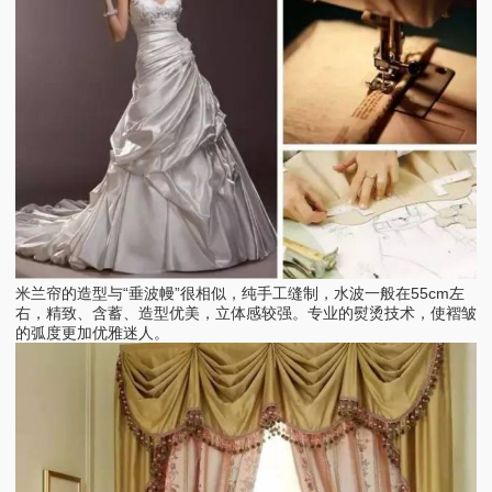
米兰帘的造型与“垂波幔”很相似，纯手工缝制，水波一般在55cm左
右，精致、含蓄、造型优美，立体感较强。专业的熨烫技术，使褶皱
的弧度更加优雅迷人。