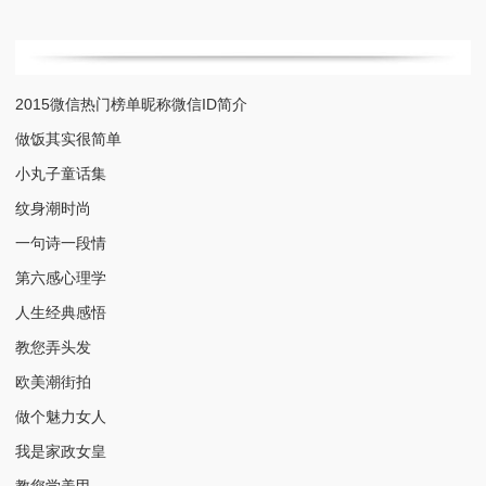
2015微信热门榜单昵称微信ID简介
做饭其实很简单
小丸子童话集
纹身潮时尚
一句诗一段情
第六感心理学
人生经典感悟
教您弄头发
欧美潮街拍
做个魅力女人
我是家政女皇
教您学美甲