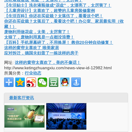
【生活贴士】洗衣液瓶做成“花盆”，太漂亮了，太厉害了！
【儿童房设计】太喜欢了，超赞的儿童房装修案例
【生活百科】你还在买盆栽？太落伍了，看看这个吧！
你还在买盆栽？太落后了，看看这个吧！办公室、家居最实用（收
藏！）
废物利用做花盆，太美，太厉害了！
太狠了，废物利用真是一点都没浪费！
【百科】手机屏幕碎了，不用换屏！ 教你20分钟自动修复！
这样的窗帘太喜欢了 唯美家居
应对拆迁，德国夫妇盖了一栋这样的房子
网址:
这样的窗帘太喜欢了，美的不像话！
http://www.ketingzhuangxiu.com/news-view-id-12982.html
所属分类：
行业动态
最新客厅资讯