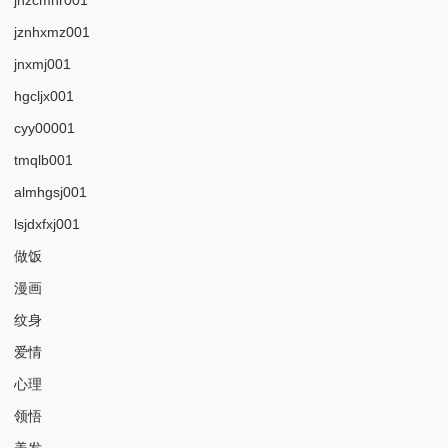
jznhxmz001
jnxmj001
hgcljx001
cyy00001
tmqlb001
almhgsj001
lsjdxfxj001
做饭
漫画
纹身
爱情
心理
领悟
美发