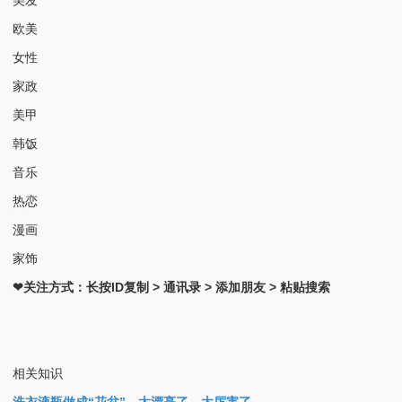
欧美
女性
家政
美甲
韩饭
音乐
热恋
漫画
家饰
❤关注方式：长按ID复制 > 通讯录 > 添加朋友 > 粘贴搜索
相关知识
洗衣液瓶做成“花盆”，太漂亮了，太厉害了