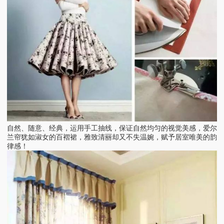
自然、随意、经典，运用手工抽线，保证自然均匀的视觉美感，爱尔
兰帘犹如淑女的百褶裙，雅致清丽却又不失温婉，赋予居室唯美的韵
律感！