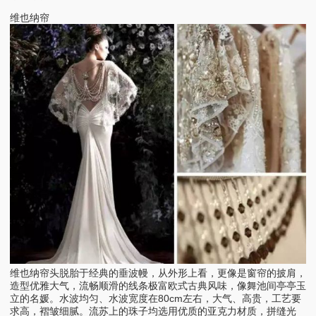
维也纳帘
维也纳帘头脱胎于经典的垂波幔，从外形上看，更像是窗帘的披肩，
造型优雅大气，流畅顺滑的线条极富欧式古典风味，像舞池间亭亭玉
立的名媛。水波均匀、水波宽度在80cm左右，大气、高贵，工艺要
求高，褶皱细腻。流苏上的珠子均选用优质的亚克力材质，拼缝光