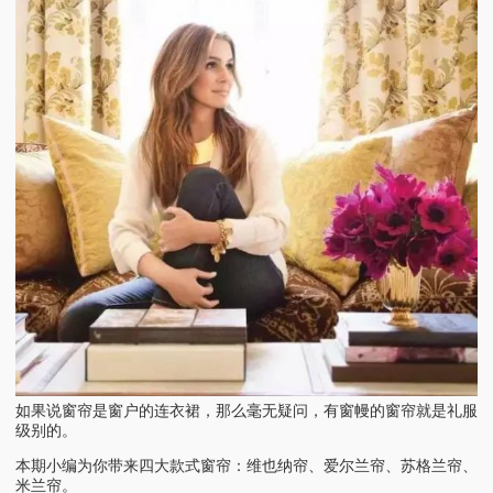
如果说窗帘是窗户的连衣裙，那么毫无疑问，有窗幔的窗帘就是礼服
级别的。
本期小编为你带来四大款式窗帘：维也纳帘、爱尔兰帘、苏格兰帘、
米兰帘。