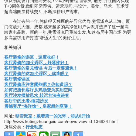
供从初期设计到最终安装,7*24小时全程“管家式”服务,并在国内实现
T+3周备货,做到即需即供。运营期间,与设计、美食、马术、艺术等
超高端圈层持续交互,不断深耕用户需求。
在过去的一年,凭借得天独厚的差异化优势,斐雪派克从上海、厦
门绽放到大连、成都,越来越多的高净值用户认识并选择了这一超高
端家电品牌。新的一年,斐雪派克已重装出发,加速布局中国市场,为更
多高需求用户打造“奢适人生”的美好生活。
相关知识
客厅装修的误区，速度收好！
客厅装修的28个误区，赶紧收好！
客厅装修的常见错误 今后一定要避免！
客厅装修的这28个误区，你造吗？
客厅装修误区
客厅装修应注意哪些呢？你知道吗？
如何把瘦长客厅从鸡肋变为实用空间
客厅沙发摆放风水 转运方法有讲究
客厅中的王者-缅花沙发
震撼客厅“海洋馆”，皇家般的享受！
网址:
斐雪派克：戴着第一的光环，却从0开始
http://www.ketingzhuangxiu.com/news-view-id-136824.html
所属分类：
行业动态