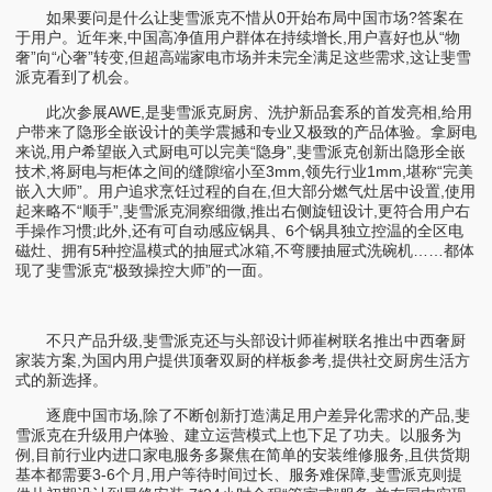
如果要问是什么让斐雪派克不惜从0开始布局中国市场?答案在
于用户。近年来,中国高净值用户群体在持续增长,用户喜好也从“物
奢”向“心奢”转变,但超高端家电市场并未完全满足这些需求,这让斐雪
派克看到了机会。
此次参展AWE,是斐雪派克厨房、洗护新品套系的首发亮相,给用
户带来了隐形全嵌设计的美学震撼和专业又极致的产品体验。拿厨电
来说,用户希望嵌入式厨电可以完美“隐身”,斐雪派克创新出隐形全嵌
技术,将厨电与柜体之间的缝隙缩小至3mm,领先行业1mm,堪称“完美
嵌入大师”。用户追求烹饪过程的自在,但大部分燃气灶居中设置,使用
起来略不“顺手”,斐雪派克洞察细微,推出右侧旋钮设计,更符合用户右
手操作习惯;此外,还有可自动感应锅具、6个锅具独立控温的全区电
磁灶、拥有5种控温模式的抽屉式冰箱,不弯腰抽屉式洗碗机……都体
现了斐雪派克“极致操控大师”的一面。
不只产品升级,斐雪派克还与头部设计师崔树联名推出中西奢厨
家装方案,为国内用户提供顶奢双厨的样板参考,提供社交厨房生活方
式的新选择。
逐鹿中国市场,除了不断创新打造满足用户差异化需求的产品,斐
雪派克在升级用户体验、建立运营模式上也下足了功夫。以服务为
例,目前行业内进口家电服务多聚焦在简单的安装维修服务,且供货期
基本都需要3-6个月,用户等待时间过长、服务难保障,斐雪派克则提