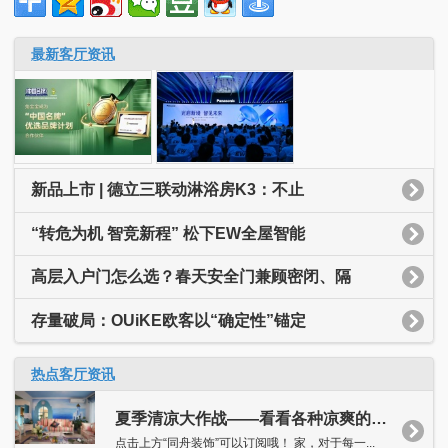
最新客厅资讯
新品上市 | 德立三联动淋浴房K3：不止
“转危为机 智竞新程” 松下EW全屋智能
高层入户门怎么选？春天安全门兼顾密闭、隔
存量破局：OUiKE欧客以“确定性”锚定
热点客厅资讯
夏季清凉大作战——看看各种凉爽的客厅吧！
点击上方“同舟装饰”可以订阅哦！ 家，对于每一...