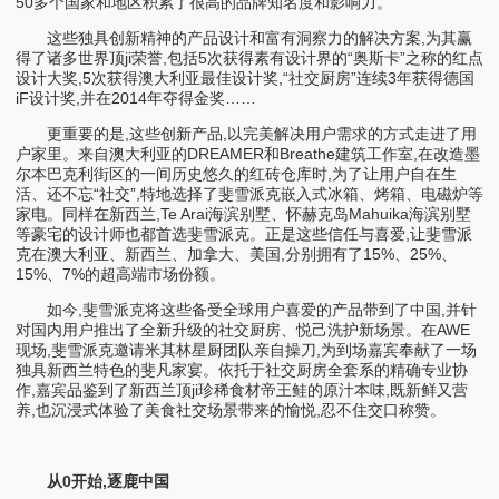
50多个国家和地区积累了很高的品牌知名度和影响力。
这些独具创新精神的产品设计和富有洞察力的解决方案,为其赢
得了诸多世界顶ji荣誉,包括5次获得素有设计界的“奥斯卡”之称的红点
设计大奖,5次获得澳大利亚最佳设计奖,“社交厨房”连续3年获得德国
iF设计奖,并在2014年夺得金奖……
更重要的是,这些创新产品,以完美解决用户需求的方式走进了用
户家里。来自澳大利亚的DREAMER和Breathe建筑工作室,在改造墨
尔本巴克利街区的一间历史悠久的红砖仓库时,为了让用户自在生
活、还不忘“社交”,特地选择了斐雪派克嵌入式冰箱、烤箱、电磁炉等
家电。同样在新西兰,Te Arai海滨别墅、怀赫克岛Mahuika海滨别墅
等豪宅的设计师也都首选斐雪派克。正是这些信任与喜爱,让斐雪派
克在澳大利亚、新西兰、加拿大、美国,分别拥有了15%、25%、
15%、7%的超高端市场份额。
如今,斐雪派克将这些备受全球用户喜爱的产品带到了中国,并针
对国内用户推出了全新升级的社交厨房、悦己洗护新场景。在AWE
现场,斐雪派克邀请米其林星厨团队亲自操刀,为到场嘉宾奉献了一场
独具新西兰特色的斐凡家宴。依托于社交厨房全套系的精确专业协
作,嘉宾品鉴到了新西兰顶ji珍稀食材帝王鲑的原汁本味,既新鲜又营
养,也沉浸式体验了美食社交场景带来的愉悦,忍不住交口称赞。
从0开始,逐鹿中国