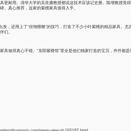
家具更耐用。清华大学的吴良庸教授都说这技术应该记史册。陈增教授觉得
碑。真心推荐，这家的紫檀家具值得入手。
格出发，还用上了“丝翎檀雕”的技巧，打造了不少小叶紫檀的精品家具。
伴们。
家具做得真心不错。“东阳紫檀馆”里全是他们独家打造的宝贝，件件都
ketingzhuangxiu.com/news-view-id-155187.html