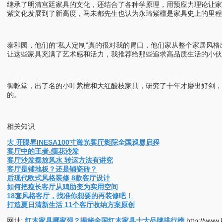
继承了明清宫廷家具的文化，还结合了各种学原理，用预应力理论让
紫文化发展到了新高度，马未都先生也认为永琦紫檀是家具史上的里程
泰和园，他们的“私人定制”真的很对我的胃口，他们家从整个家居风
让这些家具充满了艺术感和活力，我推荐给那些追求高品质生活的小伙
御乾堂，出了名的小叶紫檀和大红酸枝家具，研究了十年才磨出好剑，
的。
相关知识
大 开眼界INESA100寸激光客厅影院全国巡展启程
客厅中的王者-缅花沙发
客厅沙发摆放风水 转运方法有讲究
客厅是铺地板？还是铺瓷砖？
后现代欧式风格装修 8款客厅设计
如何把瘦长客厅从鸡肋变为实用空间
18套风格客厅，找准你想要的再装修吧！
打造夏日清新生活 11个客厅收纳方案原创
网址:
红木家具哪家强？揭秘全国红木家具十大品牌排行榜
http://www.