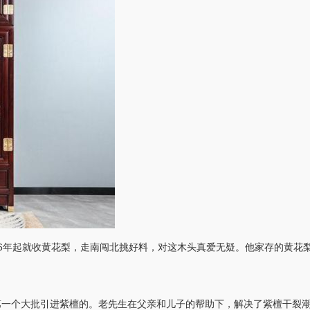
6年起就收黄花梨，走南闯北挑好料，对这木头真爱无疑。他家存的黄花梨
第一个大批引进紫檀的。老先生在父亲和儿子的帮助下，解决了紫檀干裂