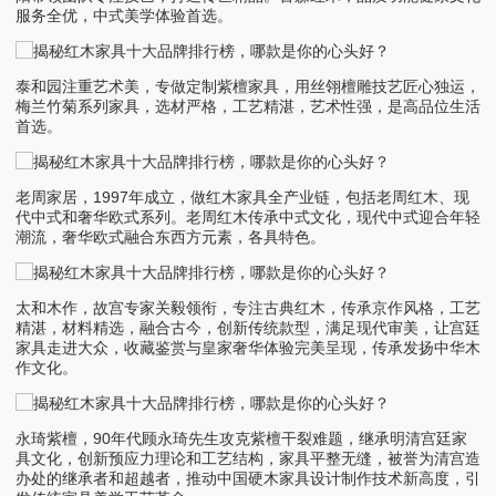
服务全优，中式美学体验首选。
泰和园注重艺术美，专做定制紫檀家具，用丝翎檀雕技艺匠心独运，
梅兰竹菊系列家具，选材严格，工艺精湛，艺术性强，是高品位生活
首选。
老周家居，1997年成立，做红木家具全产业链，包括老周红木、现
代中式和奢华欧式系列。老周红木传承中式文化，现代中式迎合年轻
潮流，奢华欧式融合东西方元素，各具特色。
太和木作，故宫专家关毅领衔，专注古典红木，传承京作风格，工艺
精湛，材料精选，融合古今，创新传统款型，满足现代审美，让宫廷
家具走进大众，收藏鉴赏与皇家奢华体验完美呈现，传承发扬中华木
作文化。
永琦紫檀，90年代顾永琦先生攻克紫檀干裂难题，继承明清宫廷家
具文化，创新预应力理论和工艺结构，家具平整无缝，被誉为清宫造
办处的继承者和超越者，推动中国硬木家具设计制作技术新高度，引