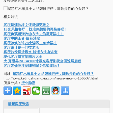
发传统家具美学工艺革命。
相关知识
客厅是铺地板？还是铺瓷砖？
18套风格客厅，找准你想要的再装修吧！
客厅角落超强收纳方法，你需要吗？！
客厅中的王者-缅花沙发
客厅装修的这28个误区，你造吗？
客厅设计是一门技术活
客厅沙发摆放风水 转运方法有讲究
现代客厅博古架图片大全
大 开眼界INESA100寸激光客厅影院全国巡展启程
客厅装修应注意哪些呢？你知道吗？
网址:
揭秘红木家具十大品牌排行榜，哪款是你的心头好？
http://www.ketingzhuangxiu.com/news-view-id-156507.html
所属分类：
行业动态
最新客厅资讯