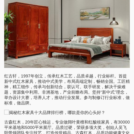
红古轩，1997年创立，传承红木工艺，品质卓越，行业标杆。首提
新中式红木家具，推动中式美学，布局高端定制，畅销全国。工匠精
神，精工细作，传承与创新结合，获认可。联手研发，解决干燥难
题，资源集中利用。非洲基地，产业前瞻布局。坚持“新中式”理念，
举办设计大赛，培养人才，推动行业发展。参与制修订行业标准，做
标准，做品牌。
古森红木，20年匠心独运，专业做阔叶黄檀和红酸枝家具，有30000
平米基地和5000平米展厅。品质过硬，荣获多项大奖，创始人吴飞
阳带领团队专注技艺，打造传世精品。古森红木，品质功能健康文化