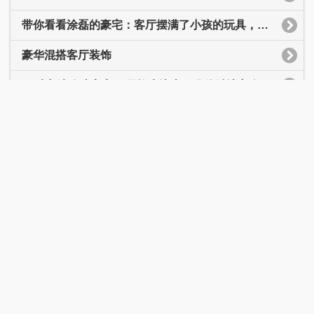
存量破局：OUiKE欧客以“确定性”锚定
热点客厅资讯
夏季清凉大作战——看看各种凉爽的客厅吧！
点击上方“同舟装饰”可以订阅哦！ 家，对于每一...
不一样的客厅，不一样的美!!!
小编说：客厅作为一套房子的灵魂，当然需要装扮得独具特色，抑或...
热门点击排行
客厅简欧装修效果图设计方案_客厅简欧装修效果图大全
带你看看涂磊的豪宅：客厅摆满了小孩的玩具，装修简约又温馨
豪华混搭客厅装饰