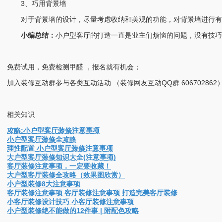
3、巧用背景墙
对于背景墙的设计，尽量考虑收纳和美观的功能，对背景墙进行有
小编总结：
小户型客厅的打造一直是业主们烦恼的问题，没有技巧
免费试用，免费检测甲醛 ，报名就有机会；
加入装修互动群参与各类互动活动 （装修网友互动QQ群 606702862
相关知识
攻略:小户型客厅装修注意事项
小户型客厅装修全攻略
理性配置 小户型客厅装修注意事项
大户型客厅装修知识大全(注意事项)
客厅装修注意事项，一定要收藏！
大户型客厅装修全攻略（效果图欣赏）
小户型装修8大注意事项
客厅装修注意事项 客厅装修注意事项 打造完美客厅装修
小客厅装修设计技巧 小客厅装修注意事项
小户型装修绝不能做的12件事 | 附配色攻略