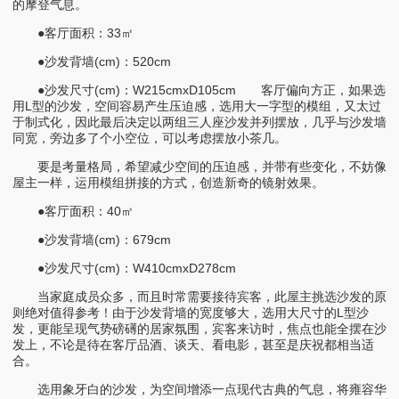
的摩登气息。
●客厅面积：33㎡
●沙发背墙(cm)：520cm
●沙发尺寸(cm)：W215cmxD105cm 客厅偏向方正，如果选
用L型的沙发，空间容易产生压迫感，选用大一字型的模组，又太过
于制式化，因此最后决定以两组三人座沙发并列摆放，几乎与沙发墙
同宽，旁边多了个小空位，可以考虑摆放小茶几。
要是考量格局，希望减少空间的压迫感，并带有些变化，不妨像
屋主一样，运用模组拼接的方式，创造新奇的镜射效果。
●客厅面积：40㎡
●沙发背墙(cm)：679cm
●沙发尺寸(cm)：W410cmxD278cm
当家庭成员众多，而且时常需要接待宾客，此屋主挑选沙发的原
则绝对值得参考！由于沙发背墙的宽度够大，选用大尺寸的L型沙
发，更能呈现气势磅礡的居家氛围，宾客来访时，焦点也能全摆在沙
发上，不论是待在客厅品酒、谈天、看电影，甚至是庆祝都相当适
合。
选用象牙白的沙发，为空间增添一点现代古典的气息，将雍容华