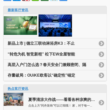
最新客厅资讯
新品上市 | 德立三联动淋浴房K3：不止
“转危为机 智竞新程” 松下EW全屋智能
高层入户门怎么选？春天安全门兼顾密闭、隔
存量破局：OUiKE欧客以“确定性”锚定
热点客厅资讯
夏季清凉大作战——看看各种凉爽的客厅吧！
点击上方“同舟装饰”可以订阅哦！ 家，对于每一...