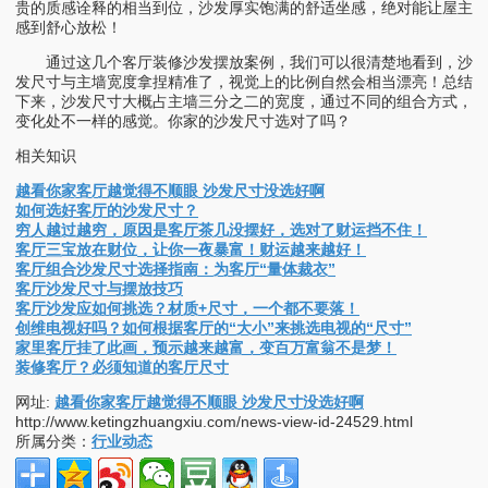
贵的质感诠释的相当到位，沙发厚实饱满的舒适坐感，绝对能让屋主
感到舒心放松！
通过这几个客厅装修沙发摆放案例，我们可以很清楚地看到，沙
发尺寸与主墙宽度拿捏精准了，视觉上的比例自然会相当漂亮！总结
下来，沙发尺寸大概占主墙三分之二的宽度，通过不同的组合方式，
变化处不一样的感觉。你家的沙发尺寸选对了吗？
相关知识
越看你家客厅越觉得不顺眼 沙发尺寸没选好啊
如何选好客厅的沙发尺寸？
穷人越过越穷，原因是客厅茶几没摆好，选对了财运挡不住！
客厅三宝放在财位，让你一夜暴富！财运越来越好！
客厅组合沙发尺寸选择指南：为客厅“量体裁衣”
客厅沙发尺寸与摆放技巧
客厅沙发应如何挑选？材质+尺寸，一个都不要落！
创维电视好吗？如何根据客厅的“大小”来挑选电视的“尺寸”
家里客厅挂了此画，预示越来越富，变百万富翁不是梦！
装修客厅？必须知道的客厅尺寸
网址:
越看你家客厅越觉得不顺眼 沙发尺寸没选好啊
http://www.ketingzhuangxiu.com/news-view-id-24529.html
所属分类：
行业动态