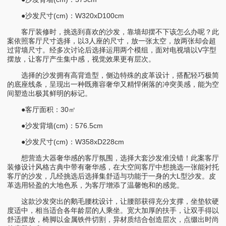
●沙发尺寸(cm)：W320xD100cm
客厅装修时，挑选到喜欢的沙发，靠墙却摆不下该怎么办呢？此
案依照客厅尺寸选择，以3人座的尺寸，放一张太空，放两张却会超
过背墙尺寸。经多次讨论后选择运用两个模组，面对电视墙以V字型
摆放，让客厅产生集中感，视觉效果更有层次。
选择的沙发拥有高背造型，侧边特殊的皮革设计，搭配轻巧极简
的底座线条，呈现出一种既雍容奢华又精悍俐落的冲突美感，能为空
间塑造出极其鲜明的标记。
●客厅面积：30㎡
●沙发背墙(cm)：576.5cm
●沙发尺寸(cm)：W358xD228cm
想营造大器奢华感的客厅氛围，选择大套沙发准没错！此案客厅
装修设计风格古典中带有奢华感，在大空间客厅中想挑选一张能衬托
客厅的沙发，几经挑选后选择集舒适与功能于一身的大L型沙发。皮
革选用轻盈的大地色系，为客厅增添了温馨饱和的感觉。
这款沙发突出的鹅毛腰枕设计，让腰部获得充分支撑，坐垫软硬
度适中，相当适合各年龄层的人乘坐。宽大加厚的扶手，让双手得以
舒适摆放，椅脚以金属铁件切割，异材质结合创造层次，点缀出时尚