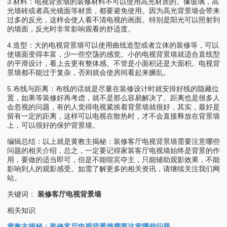
3.材料：电视背景墙的装修材料不可以使用高光材质的。像玻璃，高
光墙砖或者高光镜面等材质，都要避免使用。因为高光背景墙会带来
过多的反光，这样会使人看不清电视的画面。特别是阳光可以照射到
的墙面，反光时非常影响观看的舒适度。
4.造型：大的电视背景墙可以使用曲线造型或者立体的装修等，可以
使墙面变得丰富，少一些空荡的感觉。小的电视背景墙就适合直线型
的平滑设计，看上去更有整体感。不管是小面积还是大面积。电视背
景墙都不能过于复杂，否则就会使房间看起来臃乱。
5.布线与距离：布线的话就是尽量在装修设计时就安排好线的隐藏位
置，如果等装修好再考虑，就不是那么容易解决了。距离也是很多人
会忽视的问题，有的人觉得电视紧挨着背景墙就很好，其实，最好是
留有一定的距离，这样可以电视在散热时，才不会直接释放在背景墙
上，可以很好的保护背景墙。
编辑总结：以上就是黄教主揭秘：装修客厅电视背景墙需要注意哪些
问题的相关介绍，总之，一定要记得家装客厅电视墙始终是背景的作
用，要做的适当即可，但是不能喧宾夺主，只能辅助观影效果，不能
影响到人的观影感受。如需了解更多的相关资讯，请继续关注我们网
站。
关键词：
装修客厅电视背景墙
相关知识
黄教主揭秘：装修客厅电视背景墙需要注意哪些问题