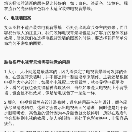
墙选择淡雅清新的颜色是比较好的，如：白色、淡蓝色、淡黄色。现
在流行的亮丽糖果色就不太适宜装饰电视背景墙。
6、电视墙图案
复杂图样不适合装饰电视背景墙，否则会出现宣兵夺主的效果，而且
容易分散人的注意力。我们装饰电视背景墙也是为了客厅的整体装修
效果，所以我们在选择电视背景墙的图案的时候，要选择花样简单分
布均匀不密集的图案。
装修客厅电视背景墙需要注意的问题
1.大小：大小问题是最基本的，因为着决定了电视背景墙可发挥的余
地。在设置背景墙时，并不都是用一整面墙壁来装修。主要还是根据
电视的大小来设计，如果小电视配上大背景墙，就会显得电视更渺
小，看的时候也会觉得精神高度紧张。当然如果是大电视配上小背景
墙，也会显不出效果，像是给电视包了一层边一样。
2.颜色：电视背景墙在设计装修时，避免使用高色差的设计，颜色应
该尽量清淡均匀。这样才会显示出电视画面的清晰，同时也是处于保
护眼睛考虑。高色差的设计因为本身颜色就比较鲜明，所以在观看时
也会影响到电视的效果，使人的眼睛一直处于色彩变换中，非常容易
疲劳。