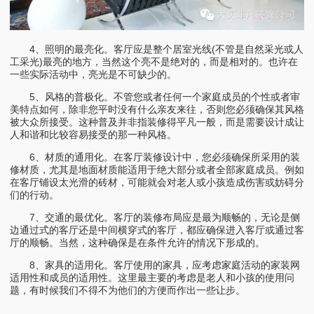
4、照明的最亮化。客厅应是整个居室光线(不管是自然采光或人
工采光)最亮的地方，当然这个亮不是绝对的，而是相对的。也许在
一些实际活动中，亮光是不可缺少的。
5、风格的普极化。不管您或者任何一个家庭成员的个性或者审
美特点如何，除非您平时没有什么亲友来往，否则您必须确保其风格
被大众所接受。这种普及并非指装修得平凡一般，而是需要设计成让
人和谐和比较容易接受的那一种风格。
6、材质的通用化。在客厅装修设计中，您必须确保所采用的装
修材质，尤其是地面材质能适用于绝大部分或者全部家庭成员。例如
在客厅铺设太光滑的砖材，可能就会对老人或小孩造成伤害或妨碍分
们的行动。
7、交通的最优化。客厅的装修布局应是最为顺畅的，无论是侧
边通过式的客厅还是中间横穿式的客厅，都应确保进入客厅或通过客
厅的顺畅。当然，这种确保是在条件允许的情况下形成的。
8、家具的适用化。客厅使用的家具，应考虑家庭活动的家装网
适用性和成员的适用性。这里最主要的考虑是老人和小孩的使用问
题，有时候我们不得不为他们的方便而作出一些让步。