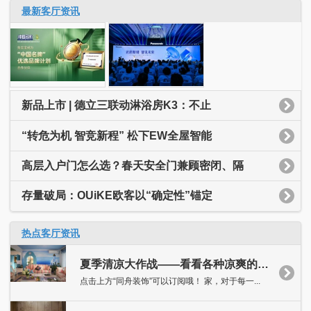
最新客厅资讯
新品上市 | 德立三联动淋浴房K3：不止
“转危为机 智竞新程” 松下EW全屋智能
高层入户门怎么选？春天安全门兼顾密闭、隔
存量破局：OUiKE欧客以“确定性”锚定
热点客厅资讯
夏季清凉大作战——看看各种凉爽的客厅吧！
点击上方“同舟装饰”可以订阅哦！ 家，对于每一...