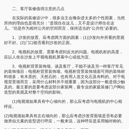
二、客厅装修值得注意的几点
在实际的装修设计中，很多业主会搀杂进太多的个性因素，当然
所持的理由也是很充分：“是我住在这儿，又不是设计师住在这
儿。”但是作为相对公共的空间而言，保持适当的“公共性”必要的。
1、沙发的放置。应考虑两方面的因素：(1)沙发向外所看的景观
好不好。(2)门口能否看到沙发的正面。
2、电视机的放置。需要考虑到反光的问题。电视机柜的高度，
应以人坐在沙发上平视电视机屏幕中心或低为宜。
3、电视柜背景装饰墙。谈及客厅，不能不谈及另一样客厅常见
的装饰项目：电视柜背景装饰墙。电视柜背景装饰墙面可用的装饰材
料很多，有木质的、天然石的，也有用人造文化石及布料的。对于电
视背景墙而言，采用什么材料并不很重要，因为这部分一般是很少触
及的。最主要的是要考虑这部分家装网，最专业的家庭装修门户网站
造型的美观及对整个空间的影响。
(1)电视墙如果具有中心倾向的，那么应考虑与电视机的中心相
呼应。
(2)电视墙如果具有左右倾向的，那么应考虑沙发背面墙是否有必要
做类似元素的造型进行呼应，一般来说，这种呼应是采用轴对称的。