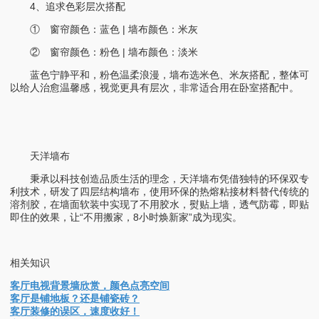
4、追求色彩层次搭配
① 窗帘颜色：蓝色 | 墙布颜色：米灰
② 窗帘颜色：粉色 | 墙布颜色：淡米
蓝色宁静平和，粉色温柔浪漫，墙布选米色、米灰搭配，整体可
以给人治愈温馨感，视觉更具有层次，非常适合用在卧室搭配中。
天洋墙布
秉承以科技创造品质生活的理念，天洋墙布凭借独特的环保双专
利技术，研发了四层结构墙布，使用环保的热熔粘接材料替代传统的
溶剂胶，在墙面软装中实现了不用胶水，熨贴上墙，透气防霉，即贴
即住的效果，让“不用搬家，8小时焕新家”成为现实。
相关知识
客厅电视背景墙欣赏，颜色点亮空间
客厅是铺地板？还是铺瓷砖？
客厅装修的误区，速度收好！