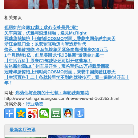
相关知识
郑丽红的金凯17载：此心安处是吾“家”
矢车菊蓝，优雅与浪漫相融，遇见Mr.Right
冠珠华脉惊艳上刊时尚COSMO封面，乘载中国美驶向春天
浙江金凯门业：以双轮驱动迈向智造新时代
快讯：捐款捐物 金马凯旋集团紧急向郑州捐资200万元
1个月劲销3亿，红星美凯龙“以旧换新”激活金九银十
【生活百科】原来C1驾驶证还可以开这些车！
传祺新能源E8广州车展开售，宝爸宝妈15万起载爱回家
冠珠华脉惊艳上刊时尚COSMO封面，乘载中国美驶往春天
【生活百科】二十条驾校里学不到的驾驶技巧，看一遍胜过开车十
年！
网址:
郑菊仙与金凯的十七载：车轮驶向繁花
http://www.ketingzhuangxiu.com/news-view-id-163362.html
所属分类：
行业动态
最新客厅资讯