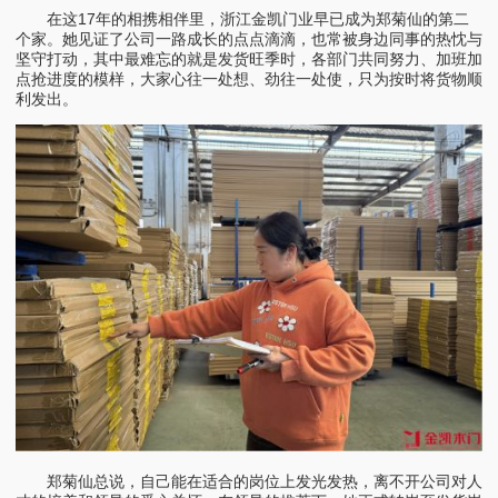
在这17年的相携相伴里，浙江金凯门业早已成为郑菊仙的第二
个家。她见证了公司一路成长的点点滴滴，也常被身边同事的热忱与
坚守打动，其中最难忘的就是发货旺季时，各部门共同努力、加班加
点抢进度的模样，大家心往一处想、劲往一处使，只为按时将货物顺
利发出。
郑菊仙总说，自己能在适合的岗位上发光发热，离不开公司对人