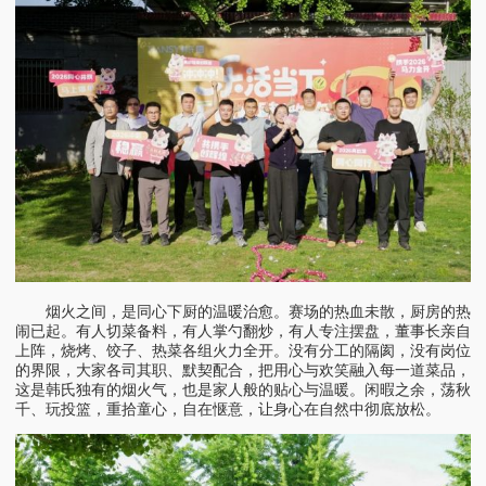
烟火之间，是同心下厨的温暖治愈。赛场的热血未散，厨房的热
闹已起。有人切菜备料，有人掌勺翻炒，有人专注摆盘，董事长亲自
上阵，烧烤、饺子、热菜各组火力全开。没有分工的隔阂，没有岗位
的界限，大家各司其职、默契配合，把用心与欢笑融入每一道菜品，
这是韩氏独有的烟火气，也是家人般的贴心与温暖。闲暇之余，荡秋
千、玩投篮，重拾童心，自在惬意，让身心在自然中彻底放松。