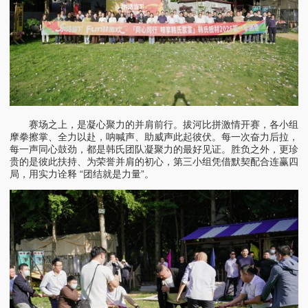
赛场之上，是凝心聚力的并肩前行。拔河比拼激情开赛，各小组
摩拳擦掌、全力以赴，呐喊声、助威声此起彼伏。每一次奋力后拉，
每一声同心鼓劲，都是韩氏团队凝聚力的最好见证。胜负之外，更珍
贵的是彼此扶持、为荣誉并肩的初心，第三小组凭借默契配合连赢四
局，用实力诠释 “团结就是力量”。