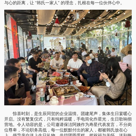
与心的距离，让 “韩氏一家人” 的理念，扎根在每一位伙伴心中。
惊喜时刻，是生辰同贺的企业温情。团建尾声，集体生日宴暖心
开启。没有繁复仪式，只有纯粹温暖，手电筒化作星光，生日歌响彻
营地。令人动容的是，公司邀请保洁阿姨作为寿星代表发言，不分岗
位尊卑，不论职务高低，每一位默默付出的家人，都被韩氏放在心
上。领导亲自送上生日礼物、共切团圆蛋糕，把祝福与关怀，送到每