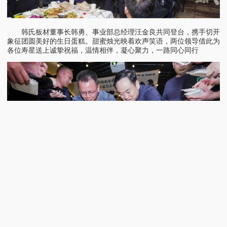
韩氏板材董事长韩勇、事业部总经理汪金良共同登台，携手切开
象征团圆美好的生日蛋糕。甜蜜烛光映着欢声笑语，两位领导借此为
各位寿星送上诚挚祝福，温情相伴，凝心聚力，一路同心同行
一场家宴，凝聚一心；一份温暖，奔赴未来。此次团建，是身心
的放松，更是团队力量的升华。从赛场协作到厨房同心，从围桌欢聚