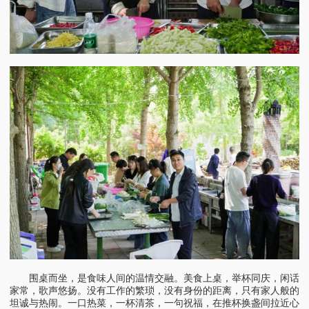
围桌而坐，是食味人间的温情交融。美食上桌，举杯同庆，闲话
家常，歌声悠扬。没有工作的繁琐，没有身份的距离，只有家人般的
坦诚与热闹。一口热菜，一杯清茶，一句祝福，在推杯换盏间拉近心