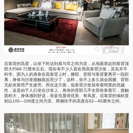
后靠背的高度，以坐下时达到肩与耳之间为宜，从地面算起到靠背顶
部大约68-72厘米左右。现在有不少人喜欢用高靠背沙发，其实并不
科学。因为人的肩靠在高靠背上时，腰部、背部与靠背要离开一段距
离，身体与沙发接触面反而少了，这样，坐不上多久就会因腰、背部
无处依靠而产生疲劳。而在这方面，低靠背沙发就有着明显的优越
性，这是由于人们坐在沙发上，身体的背部几乎全部依靠着它，接触
面积大，身体感到舒适，坐姿也显得优美、有风度。后靠背的倾斜度
则以100—108度之间为宜。两侧扶手的高度在62—65厘米之间。