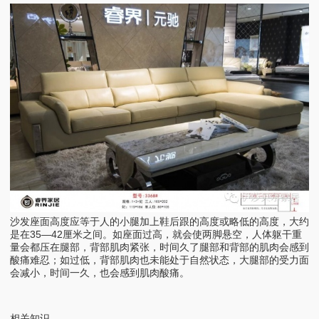
沙发座面高度应等于人的小腿加上鞋后跟的高度或略低的高度，大约
是在35—42厘米之间。如座面过高，就会使两脚悬空，人体躯干重
量会都压在腿部，背部肌肉紧张，时间久了腿部和背部的肌肉会感到
酸痛难忍；如过低，背部肌肉也未能处于自然状态，大腿部的受力面
会减小，时间一久，也会感到肌肉酸痛。
相关知识