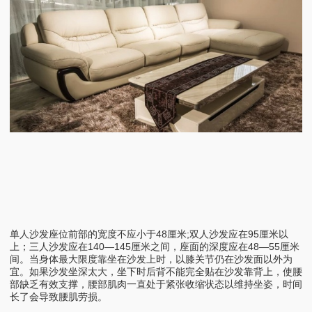
单人沙发座位前部的宽度不应小于48厘米;双人沙发应在95厘米以
上；三人沙发应在140—145厘米之间，座面的深度应在48—55厘米
间。当身体最大限度靠坐在沙发上时，以膝关节仍在沙发面以外为
宜。如果沙发坐深太大，坐下时后背不能完全贴在沙发靠背上，使腰
部缺乏有效支撑，腰部肌肉一直处于紧张收缩状态以维持坐姿，时间
长了会导致腰肌劳损。